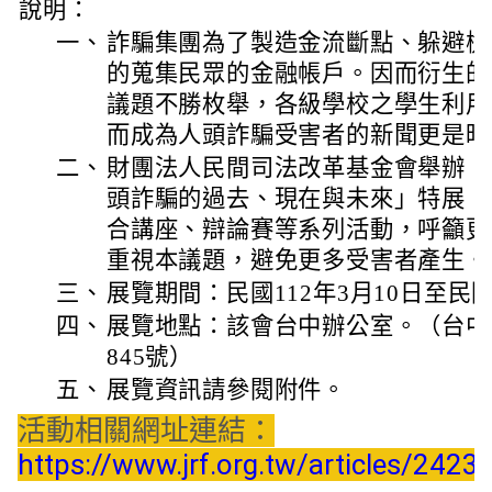
說明：
一、
詐騙集團為了製造金流斷點、躲避檢
的蒐集民眾的金融帳戶。因而衍生的
議題不勝枚舉，各級學校之學生利用
而成為人頭詐騙受害者的新聞更是時
二、
財團法人民間司法改革基金會舉辦「
頭詐騙的過去、現在與未來」特展，
合講座、辯論賽等系列活動，呼籲更
重視本議題，避免更多受害者產生。
三、
展覽期間：民國112年3月10日至民國
四、
展覽地點：該會台中辦公室。（台中
845號）
五、
展覽資訊請參閱附件。
活動相關網址連結：
https://www.jrf.org.tw/articles/2423