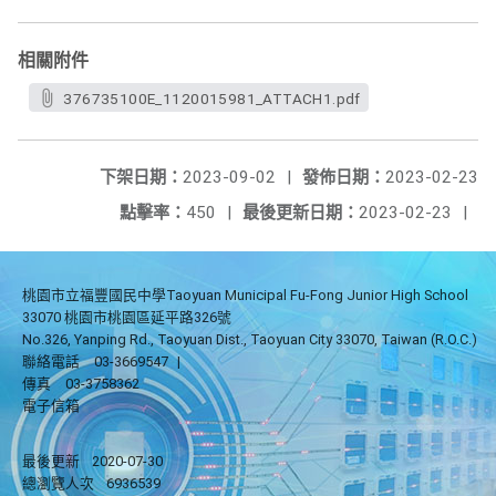
相關附件
376735100E_1120015981_ATTACH1.pdf
下架日期：
2023-09-02
|
發佈日期：
2023-02-23
點擊率：
450
|
最後更新日期：
2023-02-23
|
桃園市立福豐國民中學Taoyuan Municipal Fu-Fong Junior High School
33070 桃園市桃園區延平路326號
No.326, Yanping Rd., Taoyuan Dist., Taoyuan City 33070, Taiwan (R.O.C.)
聯絡電話
03-3669547
|
傳真
03-3758362
電子信箱
最後更新
2020-07-30
總瀏覽人次
6936539