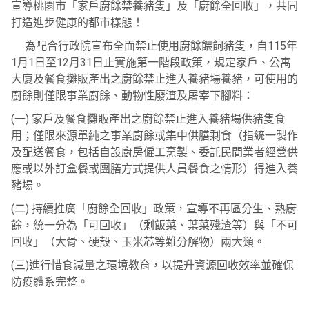
宣導桃園市「家戶廚餘禁養豬隻」及「廚餘全回收」，共同
打造進步健康的都市樣態！
為配合行政院宣布全面禁止使用廚餘餵飼豬隻，自115年
1月1日至12月31日止實施第一階段政策，規定家戶、公寓
大廈及餐食攤販產出之廚餘禁止進入養豬場養豬，可使用的
廚餘則僅限事業廚餘、動物性廢渣及屠宰下腳料：
(一) 家戶及餐食攤販產出之廚餘禁止進入養豬場供豬隻食
用；僅限來源單純之事業廚餘或集中供膳剩食（指統一製作
及配送餐食，包括自設廚房僱工烹製、委託民間業者經營供
應或以外訂盒餐或團膳方式提供人員餐食之情形）得進入養
豬場。
(二) 持續推廣「廚餘全回收」政策，宣導不再區分生、熟廚
餘，統一分為「可回收」（剩飯菜、葉菜殘渣等）與「不可
回收」（大骨、硬殼、玉米芯等難分解物）兩大類。
(三)進行惜食減量之環境教育，以提升資源回收效率並確保
防疫體系完整。