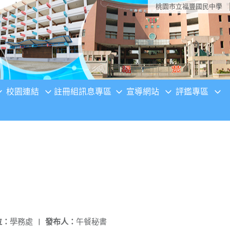
桃園市立福豐國民中學
校園連結
註冊組訊息專區
宣導網站
評鑑專區
位：
學務處
|
發布人：
午餐秘書