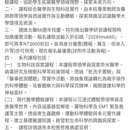
驗課程，協助學生拓展醫學領域視野、探索未來方向。
二、 課程結合醫學與生物科技實作，由本校專業教師及醫
師群帶領學員透過實作與互動體驗，探索興趣並認識醫學大
學環境及資源。
三、 適逢北醫66週年校慶，特別推出醫學研習課程限時
加碼優惠活動，報名課程並輸入折扣碼「2026tmu660」，
即可再享NT$660折扣。各項身分優惠(團報、舊生、低收入
戶等)亦可併用，現在報名最優惠(詳附件活動海報)。
四、 系列課程包括：
(一) 生物科技探索課程：本課程帶領學員探索奈米醫學、
病毒研究及睡眠科學等前端領域，透過「乾洗手實驗」與
「醫事檢測體驗」等實作活動，將抽象理論轉化為親手操作
的科學體驗，培養觀察力與科學探究精神，揭開健康科學的
神祕面紗。
(二) 現代醫學體驗課程：本課程以沉浸式體驗帶領學員走
進醫學世界，內容涵蓋器官解密、藥物科學及 EMT 緊急救
護等主題。透過寄生蟲觀察、運動科學體驗與多元實作課
程，建立基礎醫護知識，啟發對生命科學的興趣與探索。
五、 課程詳情請見本校進修推廣處官網：