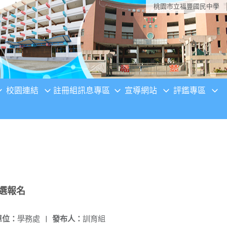
桃園市立福豐國民中學
校園連結
註冊組訊息專區
宣導網站
評鑑專區
甄選報名
單位：
學務處
|
發布人：
訓育組