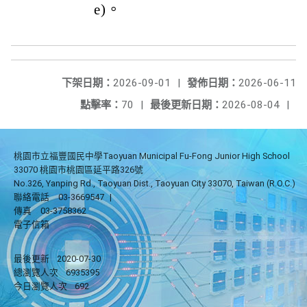
e)。
下架日期：
2026-09-01
|
發佈日期：
2026-06-11
點擊率：
70
|
最後更新日期：
2026-08-04
|
桃園市立福豐國民中學Taoyuan Municipal Fu-Fong Junior High School
33070 桃園市桃園區延平路326號
No.326, Yanping Rd., Taoyuan Dist., Taoyuan City 33070, Taiwan (R.O.C.)
聯絡電話
03-3669547
|
傳真
03-3758362
電子信箱
最後更新
2020-07-30
總瀏覽人次
6935395
今日瀏覽人次
692