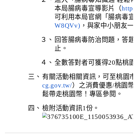
本局腸病毒宣導影片（
https:
可利用本局官網「
腸病毒宣
W8QVv)
，與家中小朋友一
３、
回答腸病毒防治問題，答題
止。
４、
全數答對者可獲得20點桃園
三、
有關活動相關資訊，可至桃園市
cg.gov.tw/
）之消費優惠/桃園幣/
鬆帶走桃園幣！專區參閱。
四、
檢附活動資訊1份。