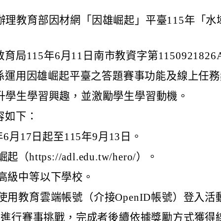
理教育部因材網「因雄崛起」平臺115年「水
局115年6月11日南市教資字第115092182
係運用因雄崛起平臺之答題賽事功能及線上任務
學生學習興趣，並激勵學生學習動機。
容如下：
6月17日起至115年9月13日。
tps://adl.edu.tw/hero/）。
國高級中等以下學校。
使用教育雲端帳號（介接OpenID帳號）登入活
行賽事挑戰，完成者後續依據獎勵方式獲得