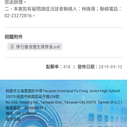
號函辦理。
二、本案如有疑問請逕洽該會聯絡人：林逸瑋；聯絡電話：
02-23272816。
相關附件
學行優良僑生獎學金.pdf
點擊率：
418
|
發佈日期：
2019-09-12
桃園市立福豐國民中學Taoyuan Municipal Fu-Fong Junior High School
33070 桃園市桃園區延平路326號
No.326, Yanping Rd., Taoyuan Dist., Taoyuan City 33070, Taiwan (R.O.C.)
聯絡電話
03-3669547
|
傳真
03-3758362
電子信箱