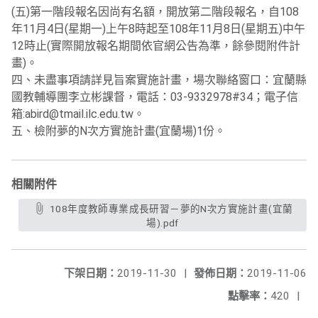
(五)第一階段報名因尚有名額，開放第二階段報名，自108
年11月4日(星期一)上午8時起至108年11月8日(星期五)中午
12時止(實際開放報名期間依官網公告為準，餘參閱附件計
畫)。
四、未盡事項請詳見旨案實施計畫，場次聯絡窗口：宜蘭縣
國教輔導團李立彬課督，電話：03-9332978#34；電子信
箱:abird@tmail.ilc.edu.tw。
五、檢附夢的N次方實施計畫(宜蘭場)1份。
相關附件
108年度教師專業成長研習－夢的N次方實施計畫(宜蘭
場).pdf
下架日期：
2019-11-30
|
發佈日期：
2019-11-06
點擊率：
420
|