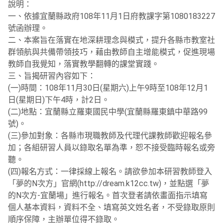
說明：
一、依據宜蘭縣政府108年11月1日府教課字第1080183227
號函辦理。
二、本案旨在落實在地深耕理念與模式，提升各縣市教室社
群領航與共備帶領技巧，藉由教師自主增能模式，促進現場
教師自我覺知，落實教學翻轉的課堂實踐。
三、旨揭研習內容如下：
(一)時間：108年11月30日(星期六)上午9時至108年12月1
日(星期日)下午4時，計2日。
(二)地點：宜蘭縣立羅東國民中學(宜蘭縣羅東鎮中華路99
號)。
(三)參加對象：各縣市現職教師及代理代課教師歡迎報名參
加；各組研習人員以錄取名單為準，恕不接受臨時報名或旁
聽。
(四)報名方式：一律採線上報名。請欲參加本研習教師登入
「夢的N次方」官網(http://dream.k12cc.tw)，並點選「夢
的N次方-宜蘭場」進行報名。首次登者請依畫面指示填寫
個人基本資料，資料不全、填寫英文姓名者，不受錄取原則
順序保障，主辦單位得不錄取。