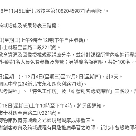
年11月5日新北教技字第10820459871號函辦理。
、跨域增能及成果發表三階段：
4日(星期日)上午9時至12時(下午自由參觀)。
北市士林區至善路二段221號)。
宮教育資源及圖像授權規範講座分享，並針對課程所需內容進行專
另外攜帶1名人員免費參觀及導覽；另導覽名額有限，共計100名
6日(星期二)、12月4日(星期三)至12月5日(星期四)，計3天。
民中學(234新北市永和區永利路71號)。
計思考課程」、「特色工作坊」及「研發創客跨域課程」三階段，
2月18日(星期三)上午10時至下午4時，將另函通知。
北市士林區至善路二段221號)。
及博物館教育有興趣之老師現場觀摩成果發表。
校對創客教育及跨域課程有興趣推廣學習之教師，新北市各級教師