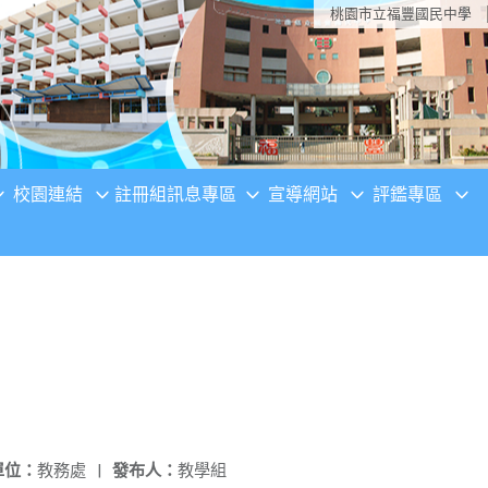
桃園市立福豐國民中學
校園連結
註冊組訊息專區
宣導網站
評鑑專區
單位：
教務處
|
發布人：
教學組