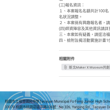
(三)報名資訊：
１、本案報名名額共計100名，
名狀況調整。
２、本案倘有興趣報名者，請即日起至1
(四)師資陣容及其他資訊請
三、本案如有疑義，請逕洽福和國
四、檢附旨揭活動實施計畫1
相關附件
新北Maker X Museu
桃園市立福豐國民中學Taoyuan Municipal Fu-Fong Junior High Sch
33070 桃園市桃園區延平路326號
No.326, Yanping Rd., Taoyuan Di