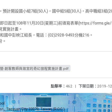
預計開設國小組7組(50人)，國中組5組(30人)，高中職組3組(
08年11月20日(星期三)前填寫表單(https://forms.gle/M
詳見實施計畫。
中彭映江組長，電話：(02)2928-9493分機216。
份。
m共創營-創客教師與故宮的奇幻旅程實施計畫.pdf
點擊率：
462
|
下架日期：
2019-12
ool
st., Taoyuan City 33070, Taiwan (R.O.C.)