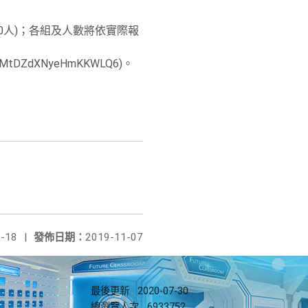
20人)；各組及人數將依實際報
tDZdXNyeHmKKWLQ6)。
-18
|
發佈日期：
2019-11-07
最後更新
2020-07-30
總瀏覽人次
6933752