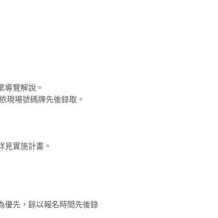
業導覽解說。
，依現場號碼牌先後錄取。
詳見實施計畫。
為優先，餘以報名時間先後錄