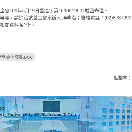
109年5月19日臺癌字第1090519001號函辦理。
，請逕洽該基金會承辦人:湯昀潔；聯絡電話：(02)87879907
相關資料各1份。
學金申請書.DOC
點擊率：
ool
st., Taoyuan City 33070, Taiwan (R.O.C.)