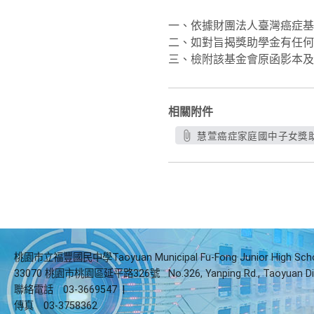
一、依據財團法人臺灣癌症基金會
二、如對旨揭獎助學金有任何疑義
三、檢附該基金會原函影本及
相關附件
慧萱癌症家庭國中子女獎助
桃園市立福豐國民中學Taoyuan Municipal Fu-Fong Junior High Sch
33070 桃園市桃園區延平路326號
No.326, Yanping Rd., Taoyuan Di
聯絡電話
03-3669547
|
傳真
03-3758362