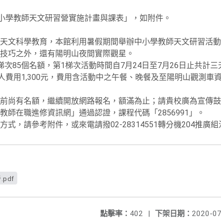
中小學教師天文研習營實施計畫與課表」，如附件。
天文科學教育，本館利用暑假期間舉辦中小學教師天文研習活動
技巧之外，還有陽明山夜間實際觀星。
次85個名額，第1梯次活動時間自7月24日至7月26日止共計三
每人費用1,300元，費用含活動中之午餐、晚餐及至陽明山觀測
前尚有名額，繼續開放網路報名，額滿為止；請貴校廣為宣傳鼓
師在職進修資訊網」通過認證，課程代碼「2856991」。
式，請參考附件，或來電請撥02-28314551轉分機204推廣
pdf
點擊率：
402
|
下架日期：
2020-07