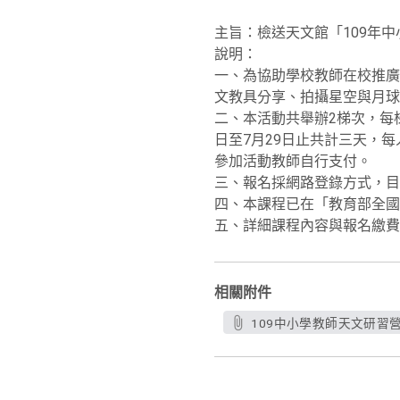
主旨：檢送天文館「109年
說明：
一、為協助學校教師在校推廣
文教具分享、拍攝星空與月球
二、本活動共舉辦2梯次，每梯
日至7月29日止共計三天，
參加活動教師自行支付。
三、報名採網路登錄方式，目
四、本課程已在「教育部全國教
五、詳細課程內容與報名繳費方
相關附件
109中小學教師天文研習營.