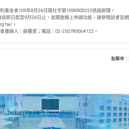
金會109年8月26日陽社字第1090000253號函辦理。
申請自即日起至9月26日止，並開放線上申請功能，請參閱該會官
.org.tw/。
絡人：薛蕙君；電話：02-25078006#122。
點擊率：
ool
st., Taoyuan City 33070, Taiwan (R.O.C.)