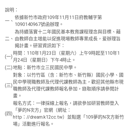
說明：
依據新竹市政府109年11月11日府教輔字第
一、
1090140967號函辦理。
為持續落實十二年國民基本教育課程理念與目標、藉
二、
由教師自主增能以促進現場教師專業成長，爰辦理旨
揭計畫。研習資訊如下：
時間：110年1月23日（星期六）上午9時起至110年1
(一)
月24日（星期日）下午4時止。
(二)
地點：新竹市立三民國民中學。
對象：以竹竹區（含：新竹市、新竹縣）國民小學、國
民中學現職教師及代理代課教師為主，歡迎其他縣市現
(三)
職教師及代理代課教師報名參加，錄取順序請參閱計
畫。
報名方式：一律採線上報名，請欲參加研習教師登入
「夢的N次方」官網（網址：
(四)
http：//dream.k12cc.tw）並點選「109夢的N次方新竹
場」活動進行報名。