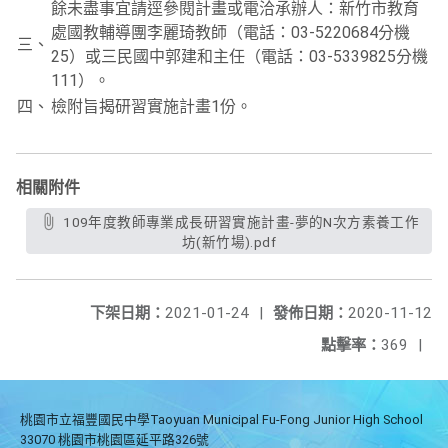
餘未盡事宜請逕參閱計畫或電洽承辦人：新竹市教育
處國教輔導團李麗琦教師（電話：03-5220684分機
三、
25）或三民國中郭建和主任（電話：03-5339825分機
111）。
四、
檢附旨揭研習實施計畫1份。
相關附件
109年度教師專業成長研習實施計畫-夢的N次方素養工作
坊(新竹場).pdf
下架日期：
2021-01-24
|
發佈日期：
2020-11-12
點擊率：
369
|
桃園市立福豐國民中學Taoyuan Municipal Fu-Fong Junior High School
33070 桃園市桃園區延平路326號