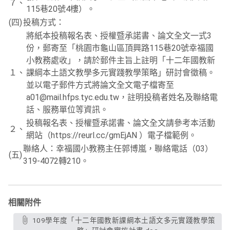
７、
115巷20號4樓）。
(四)
投稿方式：
將紙本投稿報名表、授權暨承諾書、論文全文一式3
份，郵寄至「桃園市龜山區頂興路115巷20號幸福國
小教務處收」，請於郵件主旨上註明「十二年國教新
１、
課綱本土語文教學多元實踐教學策略」研討會徵稿。
並以電子郵件方式將論文全文電子檔寄至
a01@mail.hfps.tyc.edu.tw，註明投稿者姓名及聯絡電
話、服務單位等資訊。
投稿報名表、授權暨承諾書、論文全文請參考本活動
２、
網站（https://reurl.cc/gmEjAN ）電子檔範例。
聯絡人：幸福國小教務主任郭博嵐，聯絡電話（03）
(五)
319-4072轉210。
相關附件
109學年度「十二年國教新課綱本土語文多元實踐教學策