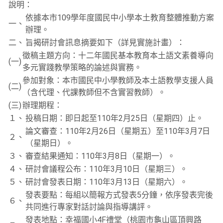
說明：
依據本市109學年度國民中小學本土教育整體推動方案
一、
辦理。
二、
旨揭研討會訊息摘要如下（詳見實施計畫）：
徵稿主題方向：十二年國民基本教育本土語文素養導向
(一)
多元實踐教學策略的論述與實務。
參加對象：本市國民中小學教師及本土語教學支援人員
(二)
（含代理、代課教師但不含實習教師）。
(三)
辦理期程：
１、
投稿日期：即日起至110年2月25日（星期四）止。
論文審查：110年2月26日（星期五）至110年3月7日
２、
（星期日）。
３、
審查結果通知：110年3月8日（星期一）。
４、
研討會議程公布：110年3月10日（星期三）。
５、
研討會發表日期：110年3月13日（星期六）。
發表要點：每組以簡報方式發表5分鐘，依序發表完後
６、
共同進行專家對話討論與指導講評。
發表地點：幸福國小4F禮堂（桃園市龜山區頂興路