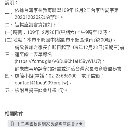
說明：
依據台灣家長教育聯盟109年12月2日台家盟愛字第
一、
2020120202號函辦理。
二、
旨揭座談會資訊如下：
(一)
時間：109年12月26日(星期六)上午9時至12時。
(二)
地點：本市平興國中(桃園市平鎮區環南路300號)。
請欲參加之家長自即日起至109年12月23日(星期三)前
三、
逕至線上表單報名
(https://forms.gle/VGDu8ChfaH58yWLU7)。
餘未盡事項請參閱計畫或逕洽台灣家長教育聯盟秘書
四、
處簡小姐(電話：02-23685900；電子信箱：
contact@tpea999.org.tw)。
五、
檢附旨揭座談會計畫1份。
相關附件
十二年國教課綱家長說明座談會.pdf