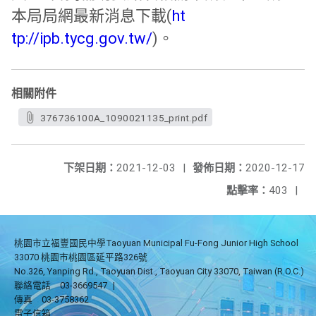
本局局網最新消息下載(
ht
tp://ipb.tycg.gov.tw/
)。
相關附件
376736100A_1090021135_print.pdf
下架日期：
2021-12-03
|
發佈日期：
2020-12-17
點擊率：
403
|
桃園市立福豐國民中學Taoyuan Municipal Fu-Fong Junior High School
33070 桃園市桃園區延平路326號
No.326, Yanping Rd., Taoyuan Dist., Taoyuan City 33070, Taiwan (R.O.C.)
聯絡電話
03-3669547
|
傳真
03-3758362
電子信箱