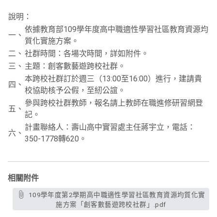
說明：
依據教育部109學年度高中職適性學習社區教育資源均
一、
質化實施方案。
二、
社群時間：各場次時間，詳如附件。
三、
主題：創客數藝遊跨校社群。
本跨校社群訂於週三（13:00至16:00）進行，建請貴
四、
校協助核予公假，至紉公誼。
參與跨校社群教師，報名請上教師在職進修研習網登
五、
記。
計畫聯絡人：壽山高中實習處主任蔣宇立，電話：
六、
350-1778轉620。
相關附件
109學年度第2學期高中職適性學習社區教育資源均質化實
施方案「創客數藝遊跨校社群」.pdf