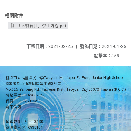
相關附件
「木製食具」學生課程.pdf
下架日期：
2021-02-25
|
發佈日期：
2021-01-26
點擊率：
358
|
桃園市立福豐國民中學Taoyuan Municipal Fu-Fong Junior High School
33070 桃園市桃園區延平路326號
No.326, Yanping Rd., Taoyuan Dist., Taoyuan City 33070, Taiwan (R.O.C.)
聯絡電話
03-3669547
|
傳真
03-3758362
電子信箱
最後更新
2020-07-30
總瀏覽人次
6935101