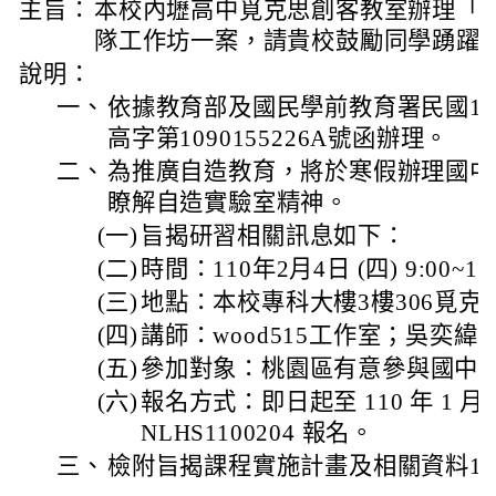
主旨：
本校內壢高中覓克思創客教室辦理「
隊工作坊一案，請貴校鼓勵同學踴躍
說明：
一、
依據教育部及國民學前教育署民國109
高字第1090155226A號函辦理。
二、
為推廣自造教育，將於寒假辦理國中
瞭解自造實驗室精神。
(一)
旨揭研習相關訊息如下：
(二)
時間：110年2月4日 (四) 9:00~1
(三)
地點：本校專科大樓3樓306覓克
(四)
講師：wood515工作室；吳奕緯
(五)
參加對象：桃園區有意參與國中學
(六)
報名方式：即日起至 110 年 1 月 29日止
NLHS1100204 報名。
三、
檢附旨揭課程實施計畫及相關資料1