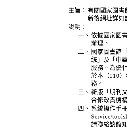
主旨：
有關國家圖書
新後網址詳如
說明：
一、
依據國家圖書館
辦理。
二、
國家圖書館
統」及「中
服務。為優
於本（110
務。
三、
新版「期刊文獻資
合修改貴機
四、
系統操作手冊可自以
Service/
請聯絡該館知識