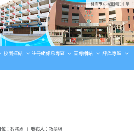
桃園市立福豐國民中學
校園連結
註冊組訊息專區
宣導網站
評鑑專區
單位：
教務處
|
發布人：
教學組