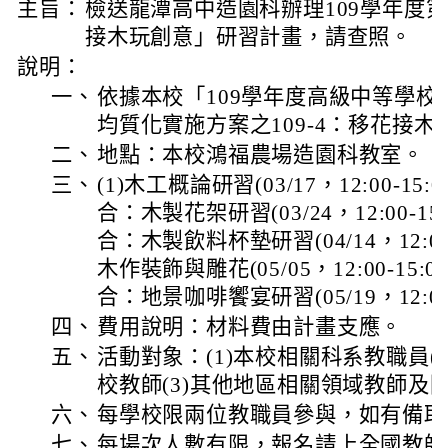
主旨：
檢送龍潭高中造園科辦理109學年度
接木玩創意」研習計畫，請查照。
說明：
一、
依據本校「109學年度高級中等學
均質化實施方案之109-4：移花接
二、
地點：本校鴻福農場造園科教室。
三、
(1)木工概論研習(03/17，12:00-15
合：木製花架研習(03/24，12:00-15
合：木製飲料杯墊研習(04/14，12:00-
木作裝飾與雕花(05/05，12:00-15:
合：地景咖啡饗宴研習(05/19，12:00
四、
費用說明：材料費由計畫支應。
五、
活動對象：(1)本校相關科系教職員(
校教師(3)其他地區相關領域教師及
六、
每學校限兩位教職員參與，如有備取
七、
每場次人數有限，報名請上全國教師