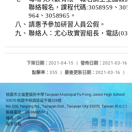
聯絡報名，課程代碼:3058959、30589
964、3058965。
八、
請惠予參加研習人員公假。
九、
聯絡人：尤心玫實習組長，電話(03)479
下架日期：
2021-04-15
|
發佈日期：
2021-03-16
點擊率：
355
|
最後更新日期：
2021-03-16
|
桃園市立福豐國民中學Taoyuan Municipal Fu-Fong Junior High School
33070 桃園市桃園區延平路326號
No.326, Yanping Rd., Taoyuan Dist., Taoyuan City 33070, Taiwan (R.O.C.)
聯絡電話
03-3669547
|
傳真
03-3758362
電子信箱