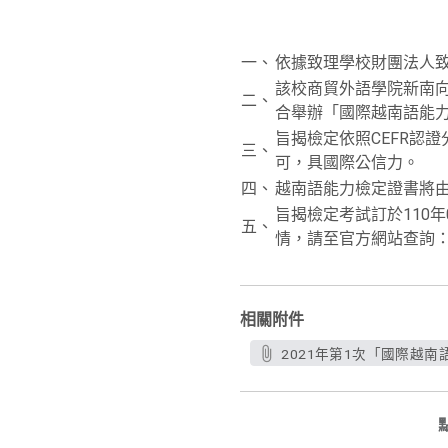
一、
依據致理學校財團法人致理
該校商貿外語學院新南向
二、
合舉辦「國際越南語能
旨揭檢定依照CEFR認
三、
可，具國際公信力。
四、
越南語能力檢定證書將
旨揭檢定考試訂於110
五、
情，請至官方網站查詢：https:/
相關附件
2021年第1次「國際越南