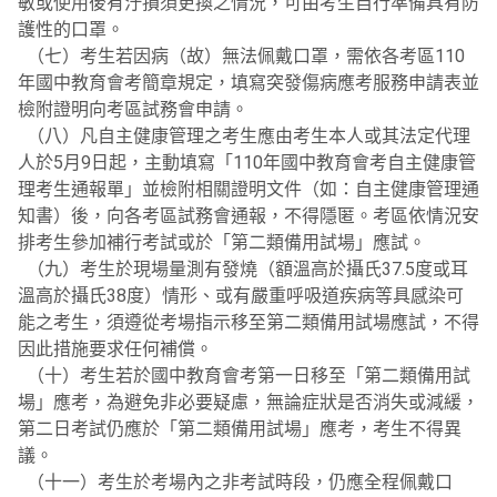
敏或使用後有汙損須更換之情況，可由考生自行準備具有防
護性的口罩。
（七）考生若因病（故）無法佩戴口罩，需依各考區110
年國中教育會考簡章規定，填寫突發傷病應考服務申請表並
檢附證明向考區試務會申請。
（八）凡自主健康管理之考生應由考生本人或其法定代理
人於5月9日起，主動填寫「110年國中教育會考自主健康管
理考生通報單」並檢附相關證明文件（如：自主健康管理通
知書）後，向各考區試務會通報，不得隱匿。考區依情況安
排考生參加補行考試或於「第二類備用試場」應試。
（九）考生於現場量測有發燒（額溫高於攝氏37.5度或耳
溫高於攝氏38度）情形、或有嚴重呼吸道疾病等具感染可
能之考生，須遵從考場指示移至第二類備用試場應試，不得
因此措施要求任何補償。
（十）考生若於國中教育會考第一日移至「第二類備用試
場」應考，為避免非必要疑慮，無論症狀是否消失或減緩，
第二日考試仍應於「第二類備用試場」應考，考生不得異
議。
（十一）考生於考場內之非考試時段，仍應全程佩戴口