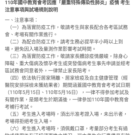
110年國中教育會考因應「嚴重特殊傳染性肺炎」疫情 考生
注意事項與試場規則說明
一、注意事項：
（一）為落實防疫工作，敬請考生與家長配合各考區試務
會、考場有關作業進行。
（二）為配合防疫工作，請考生務必提早半小時以上到
場，避免因入場及量測作業影響考試時間。
（三）為落實防疫工作，敬請家長體諒疫情嚴峻，除身心
障礙、重大傷病及懷孕考生或突發傷病考生事先申請並經考
區試務會同意者外，一律禁止家長陪考。
（四）依法執行居家隔離、居家檢疫及自主健康管理（經
醫院安排採檢未獲結果者）期間涵蓋國中教育會考考試日期
（110年5月15日、110年5月16日），一律不得參加考試及
有關作業，是類考生於期滿後，一律參加110年國中教育會
考補行考試。
（五）考生進入考場時，須出示准考證入場，未出示者，
考場得拒絕考生入場。
（六）考生進入考場時，須佩戴口罩，考量部分考生有過