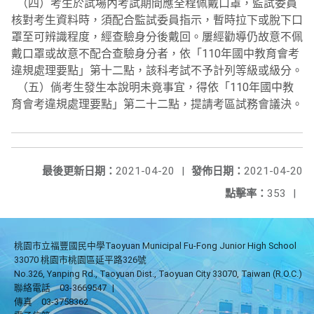
（四）考生於試場內考試期間應全程佩戴口罩，監試委員
核對考生資料時，須配合監試委員指示，暫時拉下或脫下口
罩至可辨識程度，經查驗身分後戴回。屢經勸導仍故意不佩
戴口罩或故意不配合查驗身分者，依「110年國中教育會考
違規處理要點」第十二點，該科考試不予計列等級或級分。
（五）倘考生發生本說明未竟事宜，得依「110年國中教
育會考違規處理要點」第二十二點，提請考區試務會議決。
最後更新日期：
2021-04-20
|
發佈日期：
2021-04-20
點擊率：
353
|
桃園市立福豐國民中學Taoyuan Municipal Fu-Fong Junior High School
33070 桃園市桃園區延平路326號
No.326, Yanping Rd., Taoyuan Dist., Taoyuan City 33070, Taiwan (R.O.C.)
聯絡電話
03-3669547
|
傳真
03-3758362