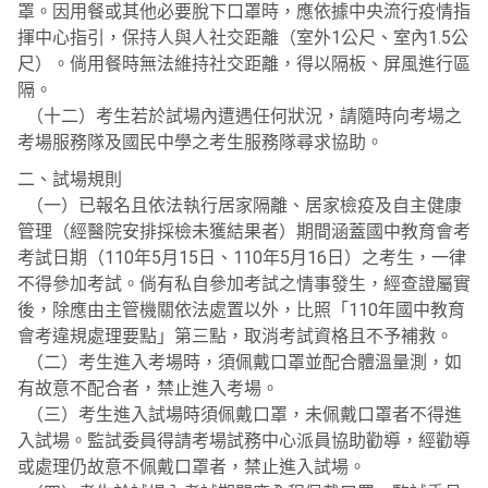
罩。因用餐或其他必要脫下口罩時，應依據中央流行疫情指
揮中心指引，保持人與人社交距離（室外1公尺、室內1.5公
尺）。倘用餐時無法維持社交距離，得以隔板、屏風進行區
隔。
（十二）考生若於試場內遭遇任何狀況，請隨時向考場之
考場服務隊及國民中學之考生服務隊尋求協助。
二、試場規則
（一）已報名且依法執行居家隔離、居家檢疫及自主健康
管理（經醫院安排採檢未獲結果者）期間涵蓋國中教育會考
考試日期（110年5月15日、110年5月16日）之考生，一律
不得參加考試。倘有私自參加考試之情事發生，經查證屬實
後，除應由主管機關依法處置以外，比照「110年國中教育
會考違規處理要點」第三點，取消考試資格且不予補救。
（二）考生進入考場時，須佩戴口罩並配合體溫量測，如
有故意不配合者，禁止進入考場。
（三）考生進入試場時須佩戴口罩，未佩戴口罩者不得進
入試場。監試委員得請考場試務中心派員協助勸導，經勸導
或處理仍故意不佩戴口罩者，禁止進入試場。