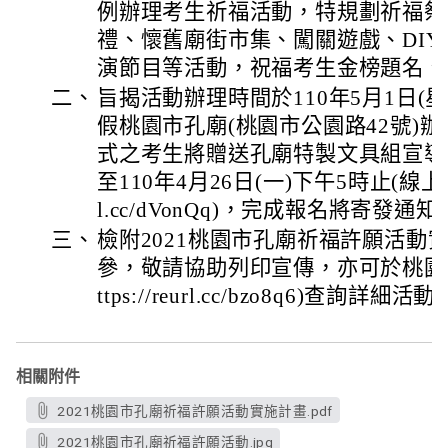
例辦理考生祈福活動，特規劃祈福祭
禮、懷舊廟街市集、闖關遊戲、DI
演節目等活動，祝福考生金榜題名、
二、
旨揭活動辦理時間於110年5月1日(
假桃園市孔廟(桃園市公園路42號)
式之考生將贈送孔廟特製文具組宣導
至110年4月26日(一)下午5時止(線上報名
l.cc/dVonQq)，完成報名將寄發
三、
檢附2021桃園市孔廟祈福許願活動
參，敬請協助列印宣傳，亦可於桃園
ttps://reurl.cc/bzo8q6)查詢詳細
相關附件
2021桃園市孔廟祈福許願活動實施計畫.pdf
2021桃園市孔廟祈福許願活動.jpg