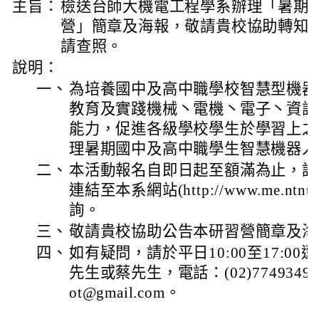
主旨：
檢送台師大機電工程學系辦理「暑期
營」簡章及海報，敬請貴校協助轉知
請查照。
說明：
一、
為培養國中及高中職學校智慧型機器
教育及實踐機械丶電機丶電子丶資訊
能力，促進各級學校學生於學習上之
理暑期國中及高中職學生智慧機器人
二、
本活動報名自即日起至額滿為止，詳
連結至本系網站(http://www.me.ntn
詢。
三、
敬請貴校協助公告本研習營簡章及海
四、
如有疑問，請於平日10:00至17:0
先生或蔡先生，電話：(02)77493494
ot@gmail.com。