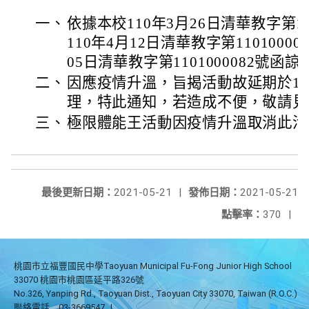
一、
依據本校110年3月26日清華教字第11
110年4月12日清華教字第1101000
05日清華教字第1101000082號函諒
二、
因應疫情升溫，旨揭活動故延期於110
理，特此通知，若造成不便，敬請見
三、
極限體能王活動因疫情升溫取消此活
最後更新日期：
2021-05-21
|
發佈日期：
2021-05-21
點擊率：
370
|
桃園市立福豐國民中學Taoyuan Municipal Fu-Fong Junior High School
33070 桃園市桃園區延平路326號
No.326, Yanping Rd., Taoyuan Dist., Taoyuan City 33070, Taiwan (R.O.C.)
聯絡電話
03-3669547
|