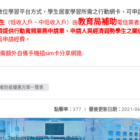
數位學習平台方式，
學生居家學習所需之行動網卡，
可申
教育局補助
生
（
低收入戶、中低收入戶）
由
電信業者
須提供行動寬頻業務申請單、
申請人與經濟弱勢學生之關
局申請經費。
需額外自備手機插sim卡分享網路.
業者防疫優惠方案一覽表
點擊率：
377
|
最後更新日期：
2021-06
ool
st., Taoyuan City 33070, Taiwan (R.O.C.)