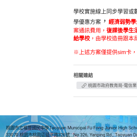
學校實施線上同步學習或
，
學優惠方案
經濟弱勢學
案通訊費用，
復課後學生
給學校
，
由學校造冊跟本
※上述方案僅提供sim卡，
相關連結
桃園市政府教育局-電信
桃園市立福豐國民中學Taoyuan Municipal Fu-Fong Junior High Sch
33070 桃園市桃園區延平路326號
No.326, Yanping Rd., Taoyuan Di