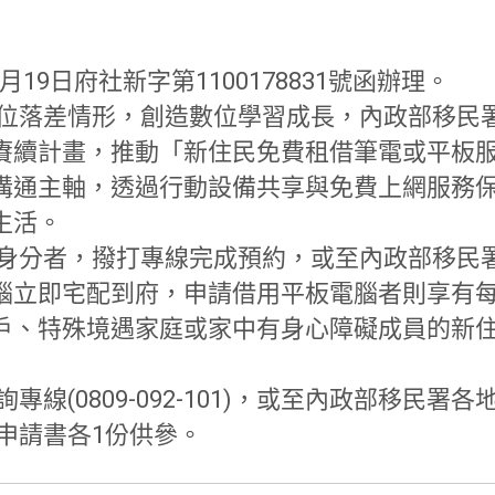
月19日府社新字第1100178831號函
辦理。
數位落差情形，創造數位學習成長，
內政部移民署
賡續計畫，
推動「新住民免費租借筆電或平板服
溝通主軸，
透過行動設備共享與免費上網服務
生活。
民身分者，撥打專線完成預約，
或至內政部移民署
腦立即宅配到府，
申請借用平板電腦者則享有每
戶、
特殊境遇家庭或家中有身心障礙成員的新
(0809-092-101)，
或至內政部移民署各
申請書各1份供參。