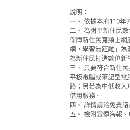
說明：
一、 依據本府110年7
二、 為弭平新住民
保障新住民寬頻上網
網，
學習無距離」為
為新住民打造數位新
三、 只要符合新住
平板電腦或筆記型電
路；
另若為中低收入
借用服務。
四、 詳情請洽免費諮詢專線
五、 檢附宣傳海報、