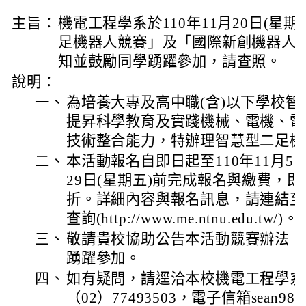
主旨：
機電工程學系於110年11月20日(星期
足機器人競賽」及「國際新創機器人
知並鼓勵同學踴躍參加，請查照。
說明：
一、
為培養大專及高中職(含)以下學校
提昇科學教育及實踐機械、電機、電
技術整合能力，特辦理智慧型二足機
二、
本活動報名自即日起至110年11月5日
29日(星期五)前完成報名與繳費，
折。詳細內容與報名訊息，請連結至
查詢(http://www.me.ntnu.edu.tw/)。
三、
敬請貴校協助公告本活動競賽辦法（
踴躍參加。
四、
如有疑問，請逕洽本校機電工程學系
（02）77493503，電子信箱sean98789