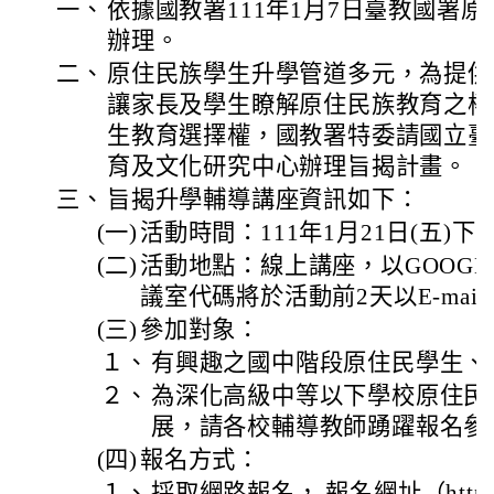
一、
依據國教署111年1月7日臺教國署原字第
辦理。
二、
原住民族學生升學管道多元，為提供
讓家長及學生瞭解原住民族教育之權
生教育選擇權，國教署特委請國立臺
育及文化研究中心辦理旨揭計畫。
三、
旨揭升學輔導講座資訊如下：
(一)
活動時間：111年1月21日(五)下
(二)
活動地點：線上講座，以GOOGLE
議室代碼將於活動前2天以E-mai
(三)
參加對象：
１、
有興趣之國中階段原住民學生、
２、
為深化高級中等以下學校原住民
展，請各校輔導教師踴躍報名參
(四)
報名方式：
１、
採取網路報名， 報名網址（https://fo