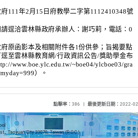
111年2月15日府教學二字第1112410348號
問請逕洽雲林縣政府承辦人：謝巧莉，電話：0
政府原函影本及相關附件各1份供參；旨揭要點
逕至雲林縣教育網/行政資訊公告/獎助學金布
/www.boe.ylc.edu.tw/~boe04/ylcboe03/gra
hp?myday=999）。
點擊率：
386
|
最後更新日期：
2022-02
ool
st., Taoyuan City 33070, Taiwan (R.O.C.)