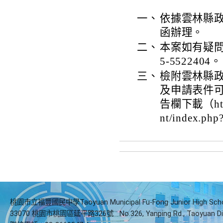
一、
依據雲林縣政府
函辦理。
二、
本案如有疑
5-5522404。
三、
檢附雲林縣
及申請表件可
告欄下載（http:/
nt/index.p
桃園市立福豐國民中學Taoyuan Municipal Fu-Fong Junior High Sch
33070 桃園市桃園區延平路326號
No.326, Yanping Rd., Taoyuan Di