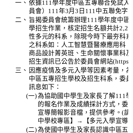
一、
依據111學年度中區五專聯合免試
員會）111年3月3日111中五聯免字第1
二、
旨揭委員會統籌辦理111學年度中區
學招生作業，核定招生名額共計2,2
性多元的科系，除現今時下最夯科系
之科系如：人工智慧暨醫療應用科、
商品設計菁英班、生命關懷事業科及
招生資訊已公告於委員會網站(https://exam
三、
因應疫情及多元入學等因素考量，為
中區五專招生學校及招生科系，委員
訊息如下：
(一)
為協助國中學生及家長了解111
的報名作業及成績採計方式，委
宣導簡報影音檔，提供參考。(請
中學校專區】→【多元入學宣導影
(二)
為使國中學生及家長認識中區五