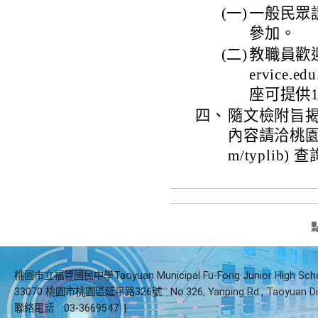
(一)
一般民眾請至本
參加。
(二)
教職員歡迎至
ervice
座可提供
四、
隨文檢附旨
內容請洽桃園市立
m/typlib) 
桃園市立福豐國民中學Taoyuan Municipal Fu-Fong Junior High Sch
33070 桃園市桃園區延平路326號
No.326, Yanping Rd., Taoyuan Di
聯絡電話
03-3669547
|