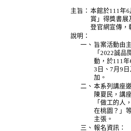
主旨：
本館於111年
賞」得獎書展
登官網宣傳，
說明：
一、
旨案活動由
「2022誠
動，於111
3日、7月9
加。
二、
本系列講座
陳夏民，講
「做工的人
在桃園？」
主張。
三、
報名資訊：