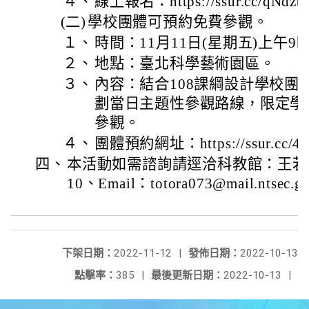
４、
線上報名：https://ssur.cc/qNdz
(二)
學校團體可預約免費參觀。
１、
時間：11月11日(星期五)上午9
２、
地點：臺北科學藝術園區。
３、
內容：結合108課綱設計學校團
劃當日主題性參觀路線，限定學
參觀。
４、
團體預約網址：https://ssur.cc/
四、
本活動如需諮詢請逕洽科教館：王若憶、0
10、Email：totora073@mail.ntsec.g
下架日期：
2022-11-12
|
發佈日期：
2022-10-13
點擊率：
385
|
最後更新日期：
2022-10-13
|