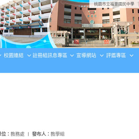
桃園市立福豐國民中學
校園連結
註冊組訊息專區
宣導網站
評鑑專區
單位：
教務處
|
發布人：
教學組