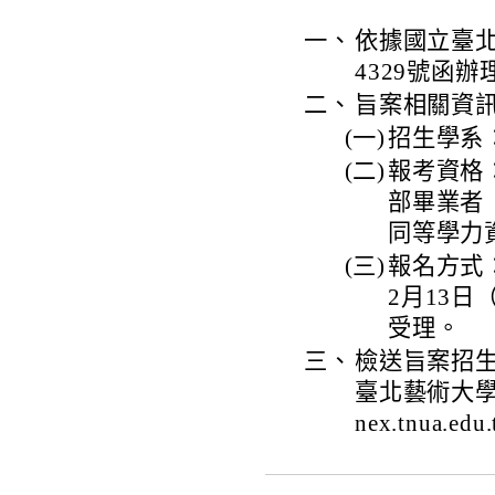
一、
依據國立臺北藝
4329號函辦
二、
旨案相關資
(一)
招生學系
(二)
報考資格
部畢業者
同等學力
(三)
報名方式
2月13
受理。
三、
檢送旨案招
臺北藝術大學「
nex.tnua.edu