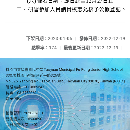
(六)
報名日期：即日起至12月27日止
二、
研習參加人員請貴校惠允核予公假登記。
下架日期：
2023-01-06
|
發佈日期：
2022-12-19
點擊率：
374
|
最後更新日期：
2022-12-19
|
桃園市立福豐國民中學Taoyuan Municipal Fu-Fong Junior High School
33070 桃園市桃園區延平路326號
No.326, Yanping Rd., Taoyuan Dist., Taoyuan City 33070, Taiwan (R.O.C.)
聯絡電話
03-3669547
|
傳真
03-3758362
電子信箱
最後更新
2020-07-30
總瀏覽人次
6933890
今日瀏覽人次
402