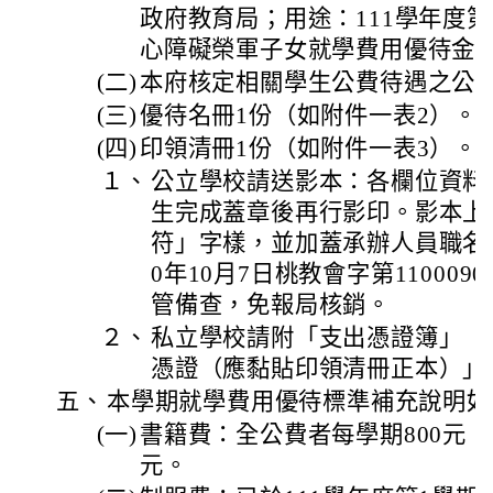
政府教育局；用途：111學年度
心障礙榮軍子女就學費用優待金
(二)
本府核定相關學生公費待遇之公函
(三)
優待名冊1份（如附件一表2）。
(四)
印領清冊1份（如附件一表3）。
１、
公立學校請送影本：各欄位資料
生完成蓋章後再行影印。影本上
符」字樣，並加蓋承辦人員職名
0年10月7日桃教會字第110009
管備查，免報局核銷。
２、
私立學校請附「支出憑證簿」（
憑證（應黏貼印領清冊正本）」
五、
本學期就學費用優待標準補充說明如
(一)
書籍費：全公費者每學期800元，
元。