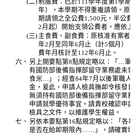
(二)
制服費：已於111學年度第1學
年），本學期不得重複請領。原核
期請領之全公費1,500元，半公費
2月起）開始支領公費者，應依上
(三)
主食費、副食費：原核准有案者，
年2月至同年6月止（計5個月）
費年月核計至112年6月止。
六、
另上開要點第8點規定略以：「…軍
有國防部後備指揮部留守業務處未領
食米…」；經查84年7月以後軍職
金，爰此，申請人檢具撫卹令核發日
無須持有國防部後備指揮部留守業務
申請就學優待事宜。請貴校確認申請
檢具之文件，以維護學生權益。
七、
另依本要點第16點規定略以：「各
是否在給卹期限內……」，請確實填