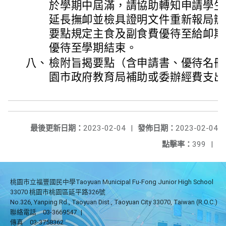
於學期中屆滿，請協助轉知申請學生
延長撫卹並檢具證明文件重新報局辦
要點規定主食及副食費優待至給卹期
優待至學期結束。
八、
檢附旨揭要點（含申請書、優待名冊
園市政府教育局補助或委辦經費支出
最後更新日期：
2023-02-04
|
發佈日期：
2023-02-04
點擊率：
399
|
桃園市立福豐國民中學Taoyuan Municipal Fu-Fong Junior High School
33070 桃園市桃園區延平路326號
No.326, Yanping Rd., Taoyuan Dist., Taoyuan City 33070, Taiwan (R.O.C.)
聯絡電話
03-3669547
|
傳真
03-3758362