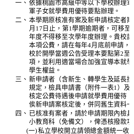
一、
依據桃園市高級中等以下學校辦理軍
軍子女就學費用優待要點辦理。
二、
本學期原核准有案及新申請核定者期限
月17日止，第1學期逾期者，可移至
年度不得移至次學年度辦理。貴校請
本項公費，請在每年4月底前申請，
校於開學當週公告受理本要點第2至
項，並利用適當場合加強宣導本就學
學生權益。
三、
新申請者（含新生、轉學生及延長撫
規定，檢具申請書（附件一表1）及
核定公費待遇後申請就學費用優待；
俟新申請案核定後，併同舊生資料一
四、
已核准有案者，請於申請期限內檢具
小教育科（免備文），俾憑核撥款項
(一)
私立學校開立請領總金額統一收據