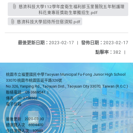
慈濟科技大學112學年度衛生福利部玉里醫院五年制護理
科花東專班獎助生單獨招生.pdf
慈濟科技大學招待所住宿須知.pdf
最後更新日期：
2023-02-17
|
發佈日期：
2023-02-17
點擊率：
382
|
桃園市立福豐國民中學Taoyuan Municipal Fu-Fong Junior High School
33070 桃園市桃園區延平路326號
No.326, Yanping Rd., Taoyuan Dist., Taoyuan City 33070, Taiwan (R.O.C.)
聯絡電話
03-3669547
|
傳真
03-3758362
電子信箱
最後更新
2020-07-30
總瀏覽人次
6934400
今日瀏覽人次
10949