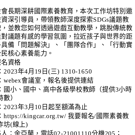
金會長期深耕國際素養教育，本次工作坊特別邀
資深引導員，帶領教師深度探索SDGs議題教
貌，並教您如何透過遊戲互動教學，跳脫傳統教
造對議題有感的學習氛圍，拉近孩子與世界的距
子具備「問題解決」、「團隊合作」、「行動實
公民核心素養能力。
報名資格
023年4月19日(三) 1310-1650
：webex會議室，報名後提供連結
：國小、國中、高中各級學校教師（提供3小時
時數）
2023年3月10日起至額滿為止
tps://kingcar.org.tw/ 我要報名/國際素養教
坊(線上)
：余亞蘭，電話02-21001110分機205；