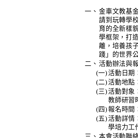
一、
金車文教基
請到玩轉學校
育的全新樣
學框架，打
離，培養孩
踐」的世界
二、
活動辦法與
(一)
活動日期：2
(二)
活動地點
(三)
活動對象
教師研習
(四)
報名時間：
(五)
活動詳情：ht
學培力工作
三、
本會活動聯絡人