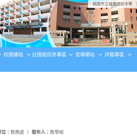
桃園市立福豐國民中學
校園連結
註冊組訊息專區
宣導網站
評鑑專區
單位：
教務處
|
發布人：
教學組