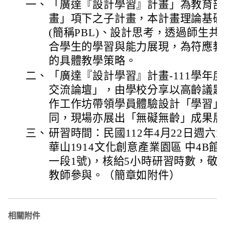
一、
「廣達『設計學習』計畫」為教育部
畫」項下之子計畫，本計畫理論基礎
(簡稱PBL)、設計思考，透過師生
合學生的學習與能力展現，為符應教
的具體教學策略。
二、
「廣達『設計學習』計畫-111學年
交流論壇」，由學校分享以高齡議題
作工作坊帶領學員體驗設計「學習」
同，現場亦展出「無礙無齡」成果展
三、
研習時間：民國112年4月22日週六10：
華山1914文化創意產業園區 中4B館
一段1號)，核給5小時研習時數，敬
教師參與。（簡章如附件）
相關附件