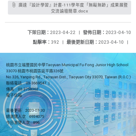
廣達『設計學習』計畫-111學年度「無礙無齡」成果展暨
交流論壇簡章.docx
下架日期：
2023-04-22
|
發佈日期：
2023-04-10
點擊率：
392
|
最後更新日期：
2023-04-10
|
桃園市立福豐國民中學Taoyuan Municipal Fu-Fong Junior High School
33070 桃園市桃園區延平路326號
No.326, Yanping Rd., Taoyuan Dist., Taoyuan City 33070, Taiwan (R.O.C.)
聯絡電話
03-3669547
|
傳真
03-3758362
電子信箱
最後更新
2020-07-30
總瀏覽人次
6934075
今日瀏覽人次
896