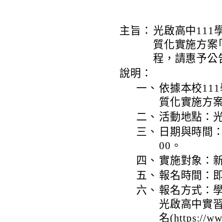
主旨：
光啟高中11
質化實施方案
程，請惠予公
說明：
一、
依據本校11
質化實施方
二、
活動地點：
三、
日期與時間：1
00。
四、
實施對象：
五、
報名時間：即日
六、
報名方式：學
光啟高中實
名(https://w