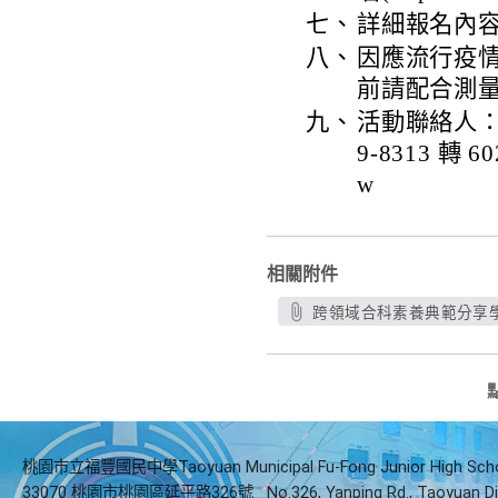
七、
詳細報名內
八、
因應流行疫
前請配合測
九、
活動聯絡人：
9-8313 轉 60
w
相關附件
跨領域合科素養典範分享學習
桃園市立福豐國民中學Taoyuan Municipal Fu-Fong Junior High Sch
33070 桃園市桃園區延平路326號
No.326, Yanping Rd., Taoyuan Di