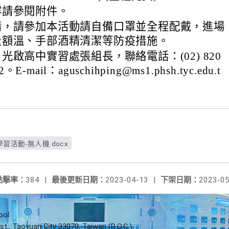
容請參閱附件。
情，請參加本活動請自備口罩並全程配戴，進場
量額溫、手部酒精清潔等防疫措施。
光啟高中實習處張組長，聯絡電話：(02) 820
2。E-mail：aguschihping@ms1.phsh.tyc.edu.t
活動-無人機.docx
點擊率：
384
|
最後更新日期：
2023-04-13
|
下架日期：
2023-05
ool
st., Taoyuan City 33070, Taiwan (R.O.C.)