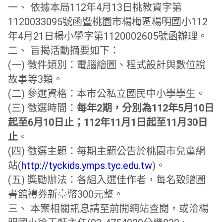
一、 依據本局112年4月13日桃教資字第
1120033095號函
暨桃園市楊梅區楊明國小112
年4月21日楊小學字第11200
02605號函辦理。
二、 旨揭活動摘要如下：
(一) 徵件類別：電腦繪圖、程式設計與數位說
故事等3類。
(二) 參選資格：本市公私立國民中小學學生。
(三) 徵選時間：
每年2期，
分別為112年5月10日
起至6月10日止；
112年11月1日起至11月30日
止
。
(四) 徵選主題：每期主題公告於桃園市兒童網
站(
http://
tyckids.ymps.tyc.edu.tw
)。
(五) 獎勵辦法：各組入選佳作者，
每名致贈圖
書館禮券新臺幣300元整。
三、 本案相關訊息請至前開網站查閱，或洽楊