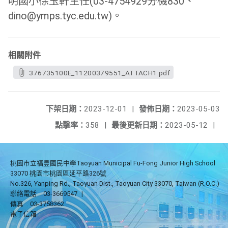
明國小徐玉軒主任(03-
4754929分機830、
dino@ymps.tyc.
edu.tw)。
相關附件
376735100E_11200379551_ATTACH1.pdf
下架日期：
2023-12-01
|
發佈日期：
2023-05-03
點擊率：
358
|
最後更新日期：
2023-05-12
|
桃園市立福豐國民中學Taoyuan Municipal Fu-Fong Junior High School
33070 桃園市桃園區延平路326號
No.326, Yanping Rd., Taoyuan Dist., Taoyuan City 33070, Taiwan (R.O.C.)
聯絡電話
03-3669547
|
傳真
03-3758362
電子信箱