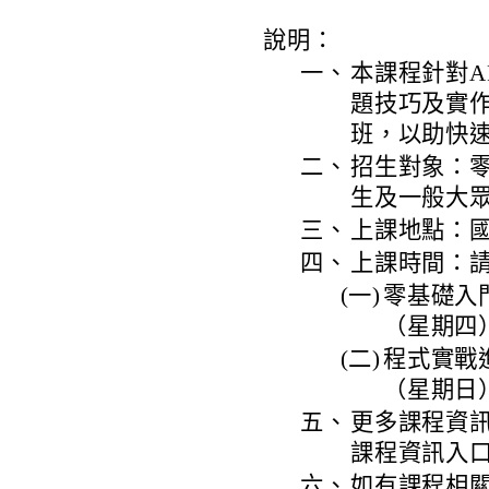
說明：
一、
本課程針對A
題技巧及實
班，以助快
二、
招生對象：
生及一般大
三、
上課地點：國
四、
上課時間：
(一)
零基礎入門
（星期四）
(二)
程式實戰進
（星期日）
五、
更多課程資
課程資訊入
六、
如有課程相