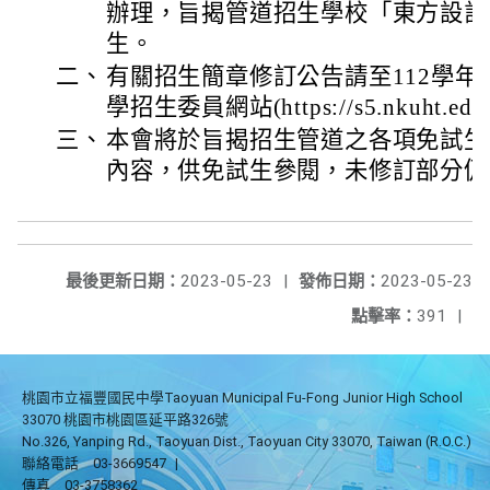
辦理，旨揭管道招生學校「東方設計
生。
二、
有關招生簡章修訂公告請至112學
學招生委員網站(https://s5.nkuht.ed
三、
本會將於旨揭招生管道之各項免試生
內容，供免試生參閱，未修訂部分仍
最後更新日期：
2023-05-23
|
發佈日期：
2023-05-23
點擊率：
391
|
桃園市立福豐國民中學Taoyuan Municipal Fu-Fong Junior High School
33070 桃園市桃園區延平路326號
No.326, Yanping Rd., Taoyuan Dist., Taoyuan City 33070, Taiwan (R.O.C.)
聯絡電話
03-3669547
|
傳真
03-3758362