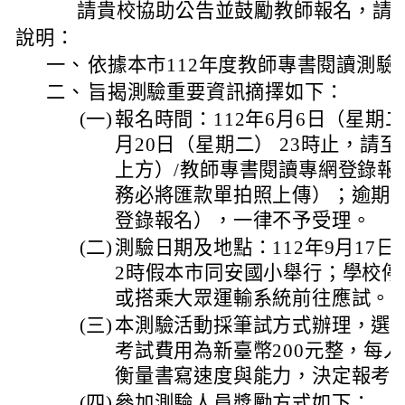
請貴校協助公告並鼓勵教師報名，請
說明：
一、
依據本市112年度教師專書閱讀測驗
二、
旨揭測驗重要資訊摘擇如下：
(一)
報名時間：112年6月6日（星期二
月20日（星期二） 23時止，請
上方）/教師專書閱讀專網登錄報
務必將匯款單拍照上傳）；逾期
登錄報名），一律不予受理。
(二)
測驗日期及地點：112年9月17
2時假本市同安國小舉行；學校停
或搭乘大眾運輸系統前往應試。
(三)
本測驗活動採筆試方式辦理，選讀
考試費用為新臺幣200元整，每
衡量書寫速度與能力，決定報考
(四)
參加測驗人員獎勵方式如下：