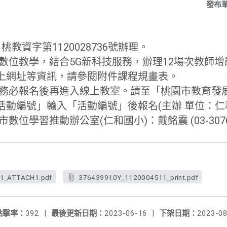
發布
日桃教資字第1120028736號辦理。
數位教學，結合5G新科技服務，
辦理12場次教師
上網址等資訊，請參閱附件課程規畫表。
請務必報名後再進入線上教室。請至「
桃園市教育發
活動編號」輸入「活動編號」後報名(主辦 單位：仁
位學習推動辦公室(仁和國小)：戴銘震 (03-30766
1_ATTACH1.pdf
376439910Y_1120004511_print.pdf
點擊率：
392
|
最後更新日期：
2023-06-16
|
下架日期：
2023-08