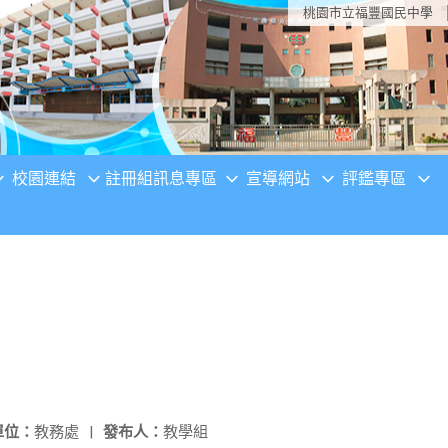
桃園市立福豐國民中學
校園連結
註冊組訊息專區
宣導網站
評鑑專區
單位：
教務處
|
發布人：
教學組